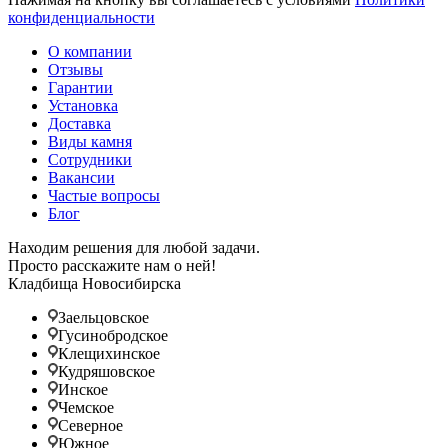
конфиденциальности
О компании
Отзывы
Гарантии
Установка
Доставка
Виды камня
Сотрудники
Вакансии
Частые вопросы
Блог
Находим решения для любой задачи.
Просто расскажите нам о ней!
Кладбища Новосибирска
Заельцовское
Гусинобродское
Клещихинское
Кудряшовское
Инское
Чемское
Северное
Южное