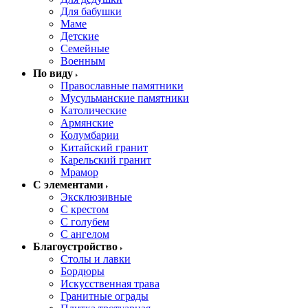
Для бабушки
Маме
Детские
Семейные
Военным
По виду
Православные памятники
Мусульманские памятники
Католические
Армянские
Колумбарии
Китайский гранит
Карельский гранит
Мрамор
С элементами
Эксклюзивные
С крестом
С голубем
С ангелом
Благоустройство
Столы и лавки
Бордюры
Искусственная трава
Гранитные ограды