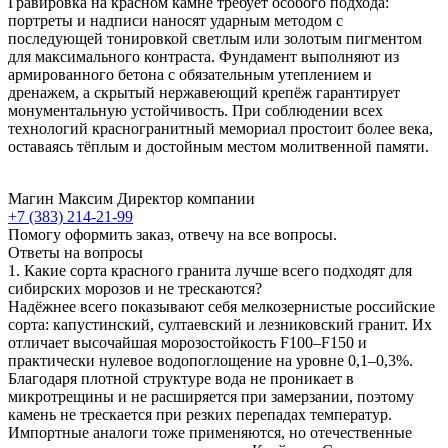
Гравировка на красном камне требует особого подхода:
портреты и надписи наносят ударным методом с
последующей тонировкой светлым или золотым пигментом
для максимального контраста. Фундамент выполняют из
армированного бетона с обязательным утеплением и
дренажем, а скрытый нержавеющий крепёж гарантирует
монументальную устойчивость. При соблюдении всех
технологий красногранитный мемориал простоит более века,
оставаясь тёплым и достойным местом молитвенной памяти.
Магин Максим
Директор компании
+7 (383) 214-21-99
Помогу оформить заказ, отвечу на все вопросы.
Ответы на вопросы
1. Какие сорта красного гранита лучше всего подходят для
сибирских морозов и не трескаются?
Надёжнее всего показывают себя мелкозернистые российские
сорта: капустинский, султаевский и лезниковский гранит. Их
отличает высочайшая морозостойкость F100–F150 и
практически нулевое водопоглощение на уровне 0,1–0,3%.
Благодаря плотной структуре вода не проникает в
микротрещины и не расширяется при замерзании, поэтому
камень не трескается при резких перепадах температур.
Импортные аналоги тоже применяются, но отечественные