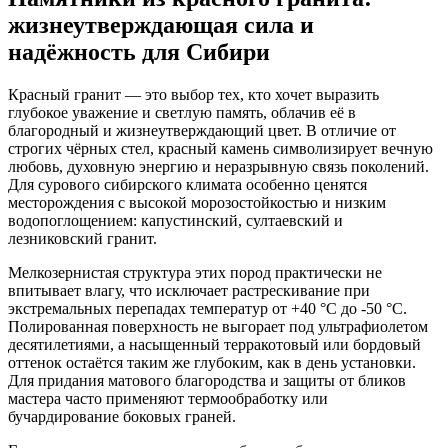
жизнеутверждающая сила и
надёжность для Сибири
Красный гранит — это выбор тех, кто хочет выразить
глубокое уважение и светлую память, облачив её в
благородный и жизнеутверждающий цвет. В отличие от
строгих чёрных стел, красный камень символизирует вечную
любовь, духовную энергию и неразрывную связь поколений.
Для сурового сибирского климата особенно ценятся
месторождения с высокой морозостойкостью и низким
водопоглощением: капустинский, султаевский и
лезниковский гранит.
Мелкозернистая структура этих пород практически не
впитывает влагу, что исключает растрескивание при
экстремальных перепадах температур от +40 °C до -50 °C.
Полированная поверхность не выгорает под ультрафиолетом
десятилетиями, а насыщенный терракотовый или бордовый
оттенок остаётся таким же глубоким, как в день установки.
Для придания матового благородства и защиты от бликов
мастера часто применяют термообработку или
бучардирование боковых граней.