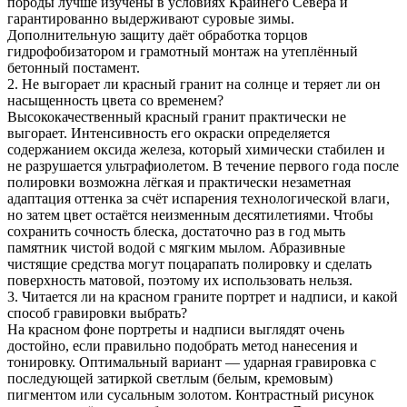
породы лучше изучены в условиях Крайнего Севера и
гарантированно выдерживают суровые зимы.
Дополнительную защиту даёт обработка торцов
гидрофобизатором и грамотный монтаж на утеплённый
бетонный постамент.
2. Не выгорает ли красный гранит на солнце и теряет ли он
насыщенность цвета со временем?
Высококачественный красный гранит практически не
выгорает. Интенсивность его окраски определяется
содержанием оксида железа, который химически стабилен и
не разрушается ультрафиолетом. В течение первого года после
полировки возможна лёгкая и практически незаметная
адаптация оттенка за счёт испарения технологической влаги,
но затем цвет остаётся неизменным десятилетиями. Чтобы
сохранить сочность блеска, достаточно раз в год мыть
памятник чистой водой с мягким мылом. Абразивные
чистящие средства могут поцарапать полировку и сделать
поверхность матовой, поэтому их использовать нельзя.
3. Читается ли на красном граните портрет и надписи, и какой
способ гравировки выбрать?
На красном фоне портреты и надписи выглядят очень
достойно, если правильно подобрать метод нанесения и
тонировку. Оптимальный вариант — ударная гравировка с
последующей затиркой светлым (белым, кремовым)
пигментом или сусальным золотом. Контрастный рисунок