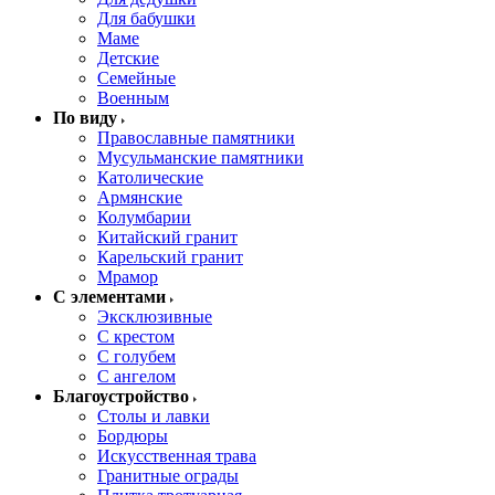
Для бабушки
Маме
Детские
Семейные
Военным
По виду
Православные памятники
Мусульманские памятники
Католические
Армянские
Колумбарии
Китайский гранит
Карельский гранит
Мрамор
С элементами
Эксклюзивные
С крестом
С голубем
С ангелом
Благоустройство
Столы и лавки
Бордюры
Искусственная трава
Гранитные ограды