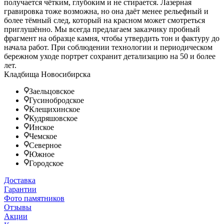
получается чётким, глубоким и не стирается. Лазерная
гравировка тоже возможна, но она даёт менее рельефный и
более тёмный след, который на красном может смотреться
приглушённо. Мы всегда предлагаем заказчику пробный
фрагмент на образце камня, чтобы утвердить тон и фактуру до
начала работ. При соблюдении технологии и периодическом
бережном уходе портрет сохранит детализацию на 50 и более
лет.
Кладбища Новосибирска
Заельцовское
Гусинобродское
Клещихинское
Кудряшовское
Инское
Чемское
Северное
Южное
Городское
Доставка
Гарантии
Фото памятников
Отзывы
Акции