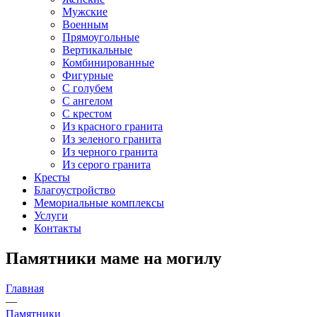
Мужские
Военным
Прямоугольные
Вертикальные
Комбинированные
Фигурные
С голубем
С ангелом
С крестом
Из красного гранита
Из зеленого гранита
Из черного гранита
Из серого гранита
Кресты
Благоустройство
Мемориальные комплексы
Услуги
Контакты
Памятники маме на могилу
Главная
—
Памятники