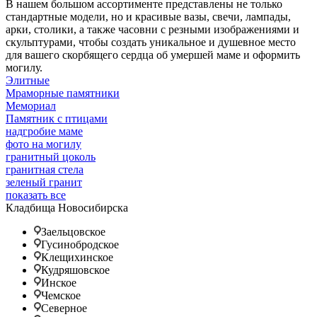
В нашем большом ассортименте представлены не только
стандартные модели, но и красивые вазы, свечи, лампады,
арки, столики, а также часовни с резными изображениями и
скульптурами, чтобы создать уникальное и душевное место
для вашего скорбящего сердца об умершей маме и оформить
могилу.
Элитные
Мраморные памятники
Мемориал
Памятник с птицами
надгробие маме
фото на могилу
гранитный цоколь
гранитная стела
зеленый гранит
показать все
Кладбища Новосибирска
Заельцовское
Гусинобродское
Клещихинское
Кудряшовское
Инское
Чемское
Северное