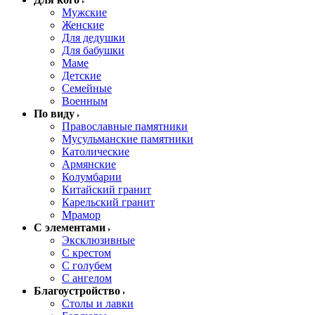
Мужские
Женские
Для дедушки
Для бабушки
Маме
Детские
Семейные
Военным
По виду
Православные памятники
Мусульманские памятники
Католические
Армянские
Колумбарии
Китайский гранит
Карельский гранит
Мрамор
С элементами
Эксклюзивные
С крестом
С голубем
С ангелом
Благоустройство
Столы и лавки