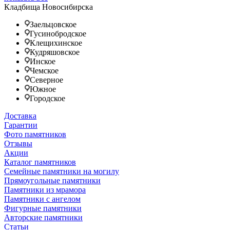
Кладбища Новосибирска
Заельцовское
Гусинобродское
Клещихинское
Кудряшовское
Инское
Чемское
Северное
Южное
Городское
Доставка
Гарантии
Фото памятников
Отзывы
Акции
Каталог памятников
Семейные памятники на могилу
Прямоугольные памятники
Памятники из мрамора
Памятники с ангелом
Фигурные памятники
Авторские памятники
Статьи