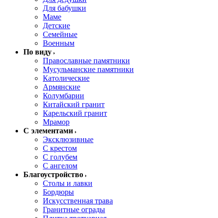
Для бабушки
Маме
Детские
Семейные
Военным
По виду
Православные памятники
Мусульманские памятники
Католические
Армянские
Колумбарии
Китайский гранит
Карельский гранит
Мрамор
С элементами
Эксклюзивные
С крестом
С голубем
С ангелом
Благоустройство
Столы и лавки
Бордюры
Искусственная трава
Гранитные ограды