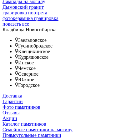
Лампады на могилу
Дымовский гранит
гравировка портрета
фотокерамика гравировка
показать все
Кладбища Новосибирска
Заельцовское
Гусинобродское
Клещихинское
Кудряшовское
Инское
Чемское
Северное
Южное
Городское
Доставка
Гарантии
Фото памятников
Отзывы
Акции
Каталог памятников
Семейные памятники на могилу
Прямоугольные памятники