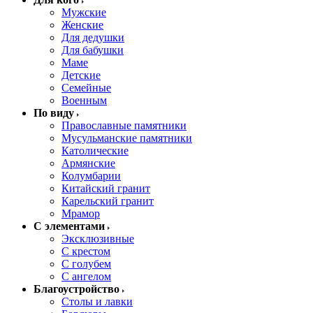
Мужские
Женские
Для дедушки
Для бабушки
Маме
Детские
Семейные
Военным
По виду
Православные памятники
Мусульманские памятники
Католические
Армянские
Колумбарии
Китайский гранит
Карельский гранит
Мрамор
С элементами
Эксклюзивные
С крестом
С голубем
С ангелом
Благоустройство
Столы и лавки